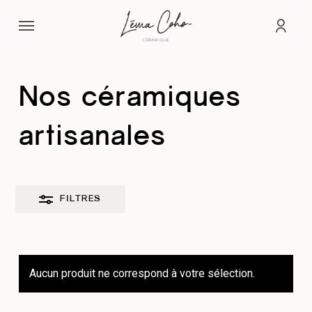
Passer
Menu
au
Fermer
comp
contenu
les
principal
filtres
Nos céramiques
artisanales
FILTRES
Aucun produit ne correspond à votre sélection.