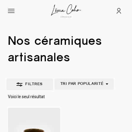
Passer
Menu
au
Fermer
comp
contenu
les
principal
filtres
Nos céramiques
artisanales
TRI PAR POPULARITÉ
FILTRES
Voici le seul résultat