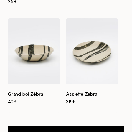
26
€
Grand bol Zébra
Assiette Zébra
40
€
38
€