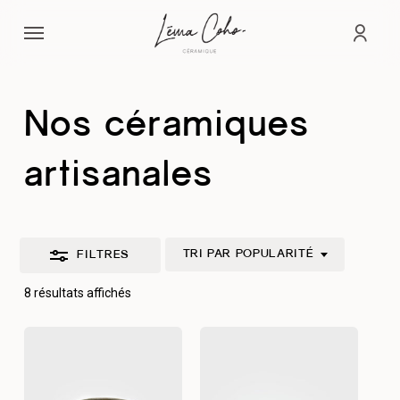
Passer
Menu
au
Fermer
comp
contenu
les
principal
filtres
Nos céramiques
artisanales
TRI PAR POPULARITÉ
FILTRES
Trié
8 résultats affichés
par
popularité