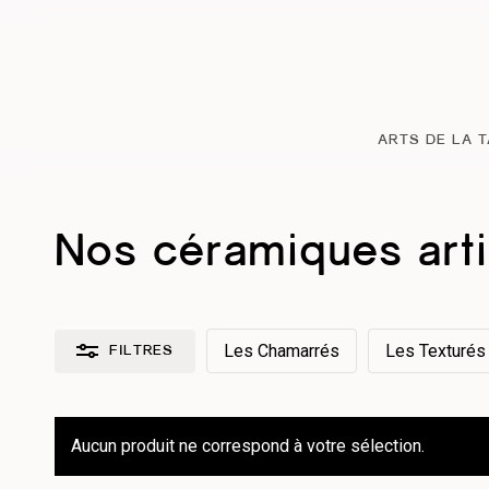
Passer
au
contenu
principal
ARTS DE LA 
Nos céramiques art
Les Chamarrés
Les Texturés
FILTRES
Réinitialiser les filtres
Aucun produit ne correspond à votre sélection.