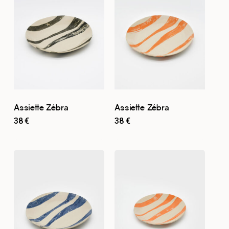
Assiette Zébra
Assiette Zébra
38
€
38
€