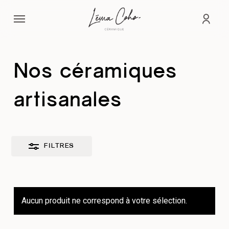
Passer
Menu
au
Fermer
comp
contenu
les
principal
filtres
Nos céramiques
artisanales
FILTRES
Aucun produit ne correspond à votre sélection.