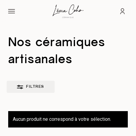
Passer
Menu
au
Fermer
comp
contenu
les
principal
filtres
Nos céramiques
artisanales
FILTRES
Aucun produit ne correspond à votre sélection.