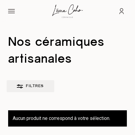
Passer
Menu
au
Fermer
comp
contenu
les
principal
filtres
Nos céramiques
artisanales
FILTRES
Aucun produit ne correspond à votre sélection.