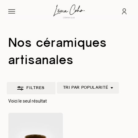
Passer
Menu
au
Fermer
comp
contenu
les
principal
filtres
Nos céramiques
artisanales
TRI PAR POPULARITÉ
FILTRES
Voici le seul résultat