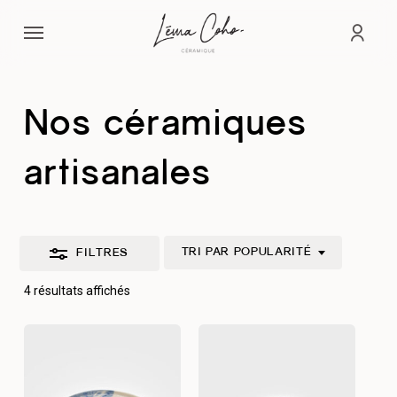
Passer
Menu
au
Fermer
comp
contenu
les
principal
filtres
Nos céramiques
artisanales
TRI PAR POPULARITÉ
FILTRES
Trié
4 résultats affichés
par
popularité