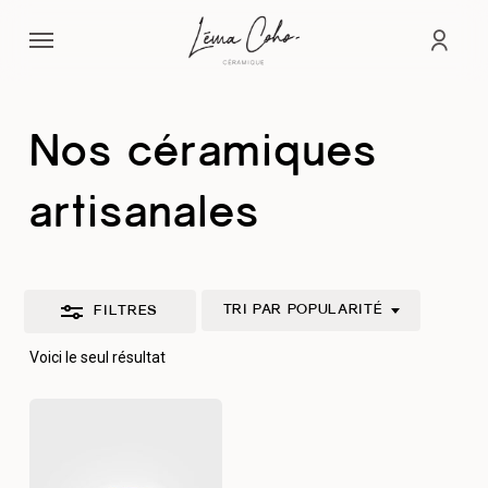
Passer
Menu
au
Fermer
comp
contenu
les
principal
filtres
Nos céramiques
artisanales
TRI PAR POPULARITÉ
FILTRES
Voici le seul résultat