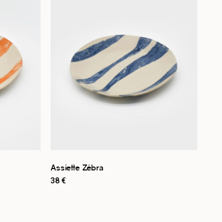
Assiette Zébra
38
€