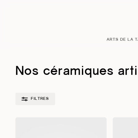
Passer
au
contenu
principal
ARTS DE LA 
Nos céramiques art
FILTRES
Réinitialiser les filtres