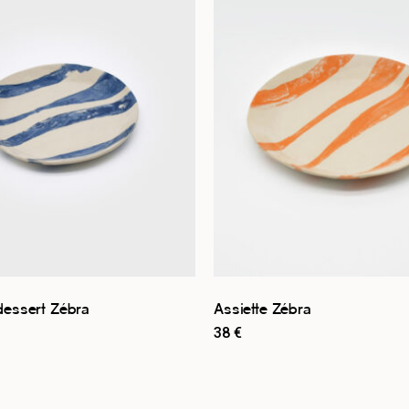
 dessert Zébra
Assiette Zébra
38
€