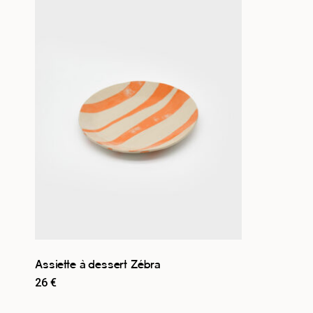
Rupture de stock
7
Assiette à dessert Zébra
26
€