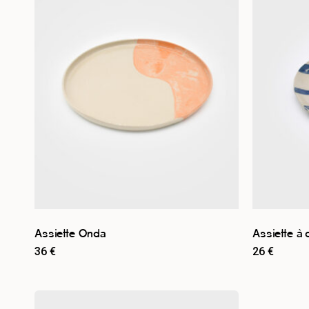
Par collection
Les Mêlés
5
Par type de produit
Assiette
5
Par couleur
Beige
5
Bleu
2
Orange
3
Assiette Onda
Assiette à
36
€
26
€
Par stock
En stock
5