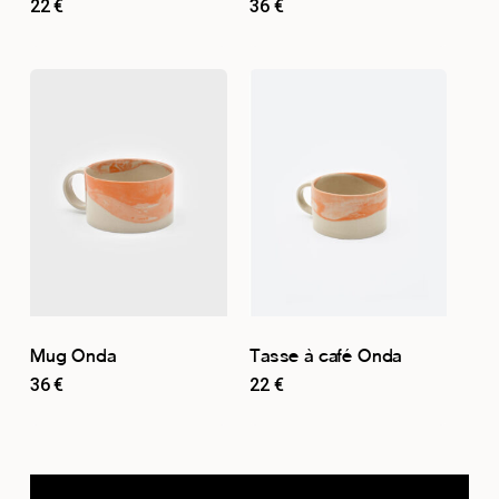
22
€
36
€
Mug Onda
Tasse à café Onda
36
€
22
€