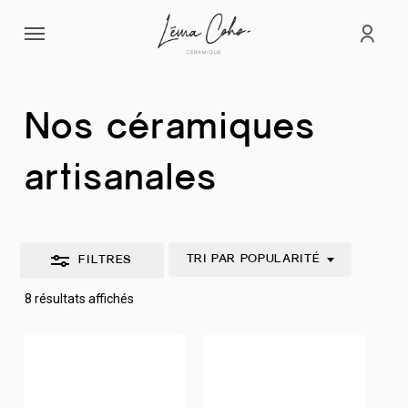
Passer
Menu
au
Fermer
comp
contenu
les
principal
filtres
Nos céramiques
artisanales
TRI PAR POPULARITÉ
FILTRES
Trié
8 résultats affichés
par
popularité