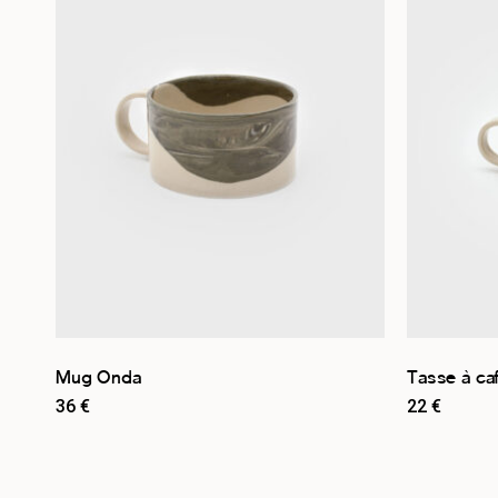
Par collection
Les Chamarrés
1
Les Essentiels
1
Les Mêlés
6
Les Texturés
3
Par type de produit
Tasse
11
Par couleur
Mug Onda
Tasse à ca
36
€
22
€
Beige
10
Bleu
3
Marron
2