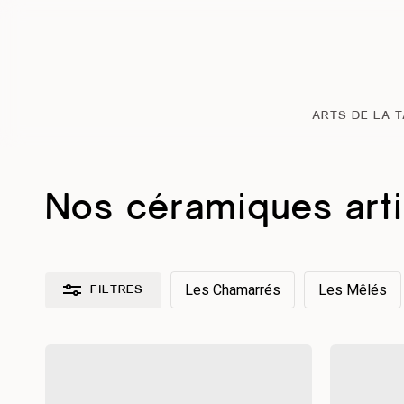
Passer
au
contenu
principal
ARTS DE LA 
Nos céramiques art
Les Chamarrés
Les Mêlés
FILTRES
Réinitialiser les filtres