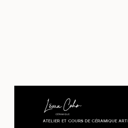
Orange
4
Vert
2
Par stock
En stock
3
Rupture de stock
8
ATELIER ET COURS DE CÉRAMIQUE ART