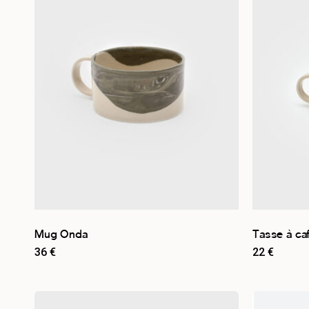
Par collection
Les Chamarrés
1
Les Essentiels
1
Les Mêlés
6
Les Texturés
3
Par type de produit
Tasse
11
Par couleur
Mug Onda
Tasse à ca
36
€
22
€
Beige
10
Bleu
3
Marron
2