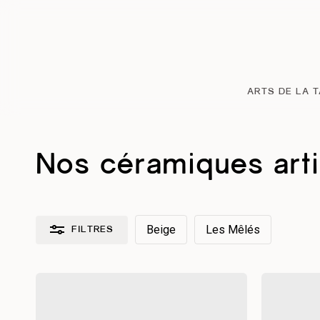
Passer
au
contenu
principal
ARTS DE LA 
Nos céramiques art
Beige
Les Mêlés
FILTRES
Réinitialiser les filtres