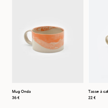
Orange
4
Vert
2
Par stock
En stock
3
Rupture de stock
8
Mug Onda
Tasse à ca
36
€
22
€