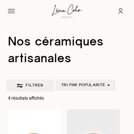
Passer
Menu
au
Fermer
comp
contenu
les
principal
filtres
Nos céramiques
artisanales
TRI PAR POPULARITÉ
FILTRES
Trié
4 résultats affichés
par
popularité