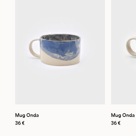
Orange
4
Vert
2
Par stock
En stock
3
Rupture de stock
8
Mug Onda
Mug Onda
36
€
36
€