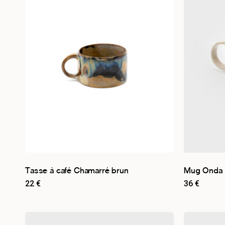
Par collection
Les Chamarrés
1
Les Essentiels
1
Les Mêlés
6
Les Texturés
3
Par type de produit
Tasse
11
Par couleur
Tasse à café Chamarré brun
Mug Onda
22
€
36
€
Beige
10
Bleu
3
Marron
2