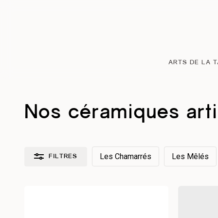
Passer
au
contenu
principal
ARTS DE LA 
Nos céramiques art
Les Chamarrés
Les Mêlés
FILTRES
Réinitialiser les filtres