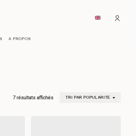
comp
S
A PROPOS
Trié
7 résultats affichés
TRI PAR POPULARITÉ
par
popularité