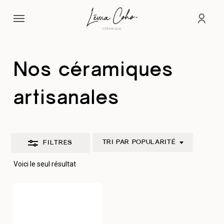
Passer
Menu
au
Fermer
comp
contenu
les
principal
filtres
Nos céramiques
artisanales
TRI PAR POPULARITÉ
FILTRES
Voici le seul résultat