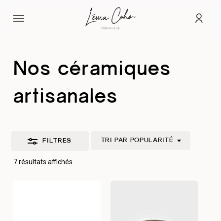
Passer
Menu
au
Fermer
comp
contenu
les
principal
filtres
Nos céramiques
artisanales
TRI PAR POPULARITÉ
FILTRES
Trié
7 résultats affichés
par
popularité