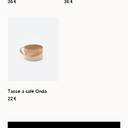
36
€
36
€
Tasse à café Onda
22
€