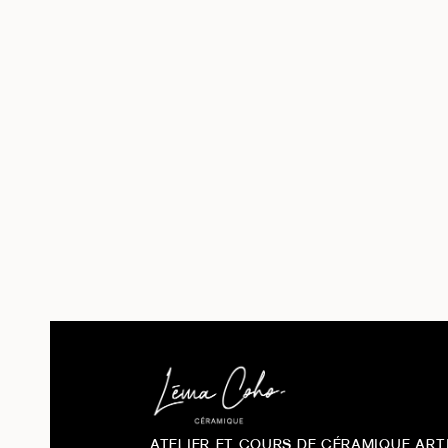
Beige
2
Bleu
2
Marron
1
Noir
1
Par stock
En stock
3
ATELIER ET COURS DE CÉRAMIQUE ART