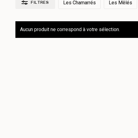
Les Chamarrés
Les Mêlés
FILTRES
Réinitialiser les filtres
Aucun produit ne correspond à votre sélection.
Par collection
Les Chamarrés
1
Les Essentiels
2
Les Mêlés
0
Par type de produit
Mug
3
Par couleur