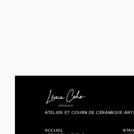
Vert
8
Par stock
En stock
12
Rupture de stock
20
ATELIER ET COURS DE CÉRAMIQUE ART
ACCUEIL
STAG