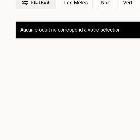
Les Mêlés
Noir
Vert
FILTRES
Réinitialiser les filtres
Aucun produit ne correspond à votre sélection.
Par collection
Les Chamarrés
2
Les Essentiels
4
Les Mêlés
23
Les Texturés
3
Par type de produit
Assiette
12
Bol
2