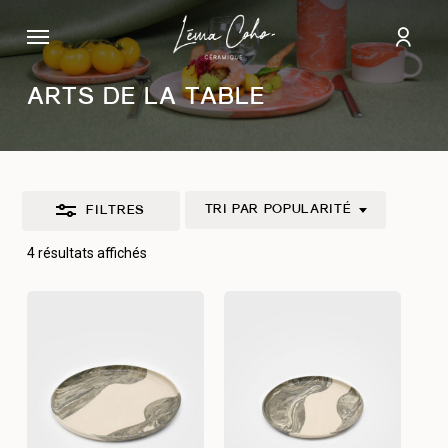
Passer
Menu
au
Fermer
comp
contenu
les
principal
filtres
ARTS DE LA TABLE
TRI PAR POPULARITÉ
FILTRES
Trié
4 résultats affichés
par
popularité