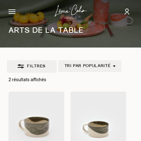
Passer
Menu
au
Fermer
comp
contenu
les
principal
filtres
ARTS DE LA TABLE
TRI PAR POPULARITÉ
FILTRES
Trié
2 résultats affichés
par
popularité