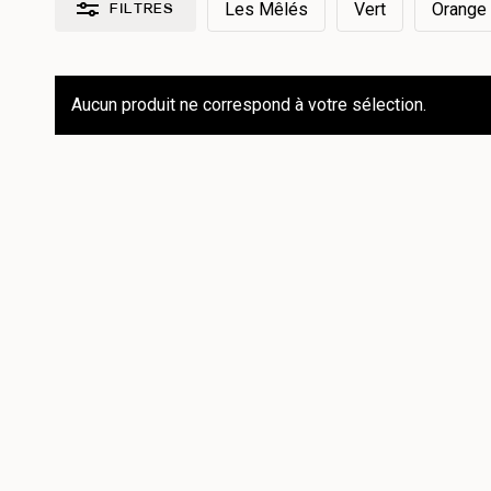
Les Mêlés
Vert
Orange
FILTRES
Réinitialiser les filtres
Aucun produit ne correspond à votre sélection.
Par collection
Les Chamarrés
1
Les Essentiels
2
Les Mêlés
0
Par type de produit
Mug
3
Par couleur