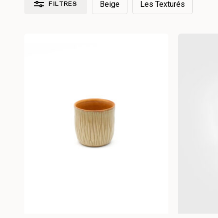
Beige
Les Texturés
FILTRES
Réinitialiser les filtres
Par collection
Les Chamarrés
2
Les Essentiels
4
Les Mêlés
23
Les Texturés
3
Par type de produit
Assiette
12
Bol
2