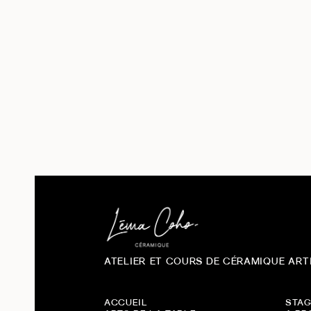
Vert
8
Par stock
En stock
12
Rupture de stock
20
ATELIER ET COURS DE CÉRAMIQUE ART
ACCUEIL
STAG