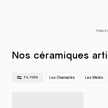
Skip
to
main
content
TABLE
Nos céramiques art
Les Chamarrés
Les Mêlés
FILTERS
Réinitialiser les filtres