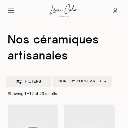
Skip
Menu
to
Close
acco
main
Filters
content
Nos céramiques
artisanales
SORT BY POPULARITY
FILTERS
Sorted
Showing 1–12 of 23 results
by
popularity