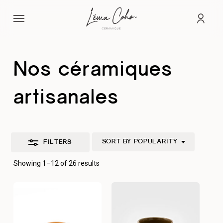
Skip
Menu
to
Close
acco
main
Filters
content
Nos céramiques
artisanales
SORT BY POPULARITY
FILTERS
Sorted
Showing 1–12 of 26 results
by
popularity