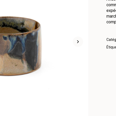
comm
expéd
march
compt
Catég
Étique