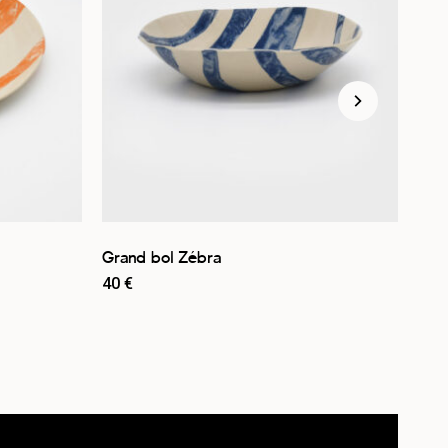
Grand bol Zébra
Assi
40
€
26