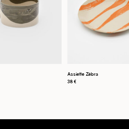
Assiette Zébra
38
€