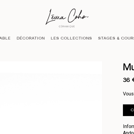
TABLE
DÉCORATION
LES COLLECTIONS
STAGES & COUR
Mu
36
Vous 
C
Infor
Andor