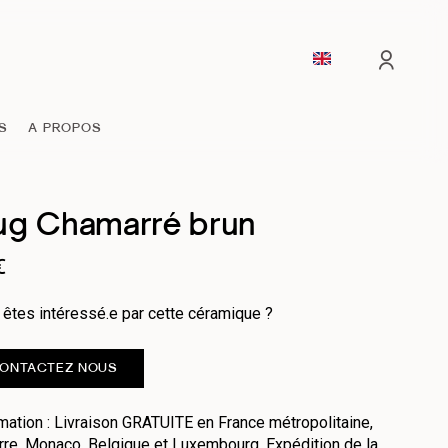
comp
S
A PROPOS
g Chamarré brun
€
êtes intéressé.e par cette céramique ?
ONTACTEZ NOUS
mation : Livraison GRATUITE en France métropolitaine,
re, Monaco, Belgique et Luxembourg. Expédition de la