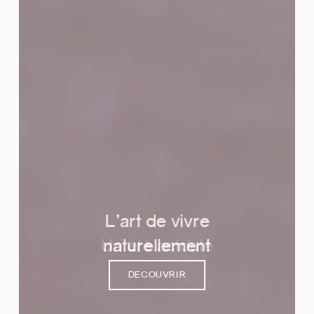
La couleur dans vos
L’art de vivre
Un été acidulé
naturellement
assiettes
DECOUVRIR
DECOUVRIR
DECOUVRIR